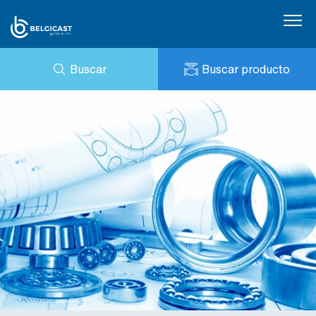
Buscar
Buscar producto
CONSULTA
NOTICIAS
MI BELGICAST
DESCARGAS
BELGICAST PORTAL
REFERENCIAS
CONTACTO
PRESTO