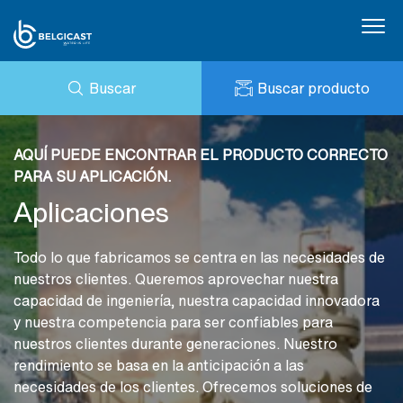
Buscar
Buscar producto
Quienes somos
CONSULTA
Productos
NOTICIAS
AQUÍ PUEDE ENCONTRAR EL PRODUCTO CORRECTO
MI BELGICAST
DESCARGAS
PARA SU APLICACIÓN.
BELGICAST PORTAL
Aplicaciones
REFERENCIAS
Aplicaciones
CONTACTO
ESG
PRESTO
Todo lo que fabricamos se centra en las necesidades de
Certificaciones
nuestros clientes. Queremos aprovechar nuestra
capacidad de ingeniería, nuestra capacidad innovadora
y nuestra competencia para ser confiables para
nuestros clientes durante generaciones. Nuestro
rendimiento se basa en la anticipación a las
necesidades de los clientes. Ofrecemos soluciones de