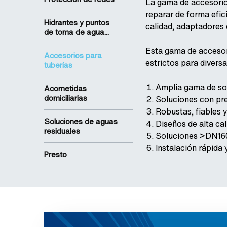
La gama de accesorios
reparar de forma efic
Hidrantes y puntos
calidad, adaptadores 
de toma de agua...
Esta gama de accesori
Accesorios para
estrictos para divers
tuberías
Amplia gama de sol
Acometidas
domiciliarias
Soluciones con pre
Robustas, fiables 
Soluciones de aguas
Diseños de alta ca
residuales
Soluciones >DN160
Instalación rápida y
Presto