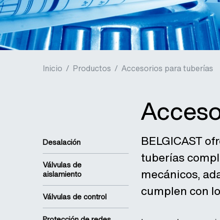
Inicio
/
Productos
/
Accesorios para tuberías
Accesor
BELGICAST ofre
Desalación
tuberías compl
Válvulas de
mecánicos, ada
aislamiento
cumplen con lo
Válvulas de control
Protección de redes