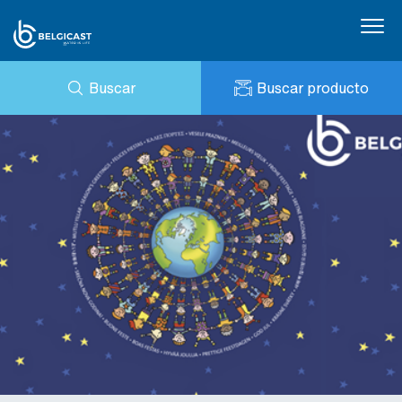
Buscar
Buscar producto
CONSULTA
NOTICIAS
MI BELGICAST
DESCARGAS
BELGICAST PORTAL
REFERENCIAS
CONTACTO
PRESTO