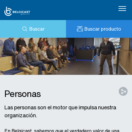
Buscar
Buscar producto
CONSULTA
NOTICIAS
MI BELGICAST
DESCARGAS
BELGICAST PORTAL
REFERENCIAS
CONTACTO
PRESTO
Personas
Las personas son el motor que impulsa nuestra
organización.
En Belgicast, sabemos que el verdadero valor de una