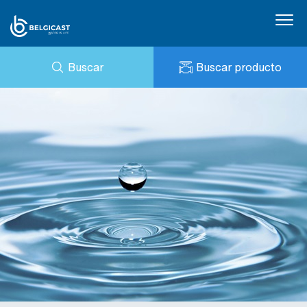
Buscar
Buscar producto
CONSULTA
NOTICIAS
MI BELGICAST
DESCARGAS
BELGICAST PORTAL
REFERENCIAS
CONTACTO
PRESTO