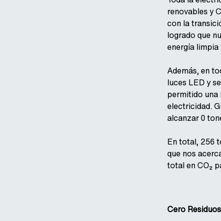
renovables y C
con la transic
logrado que n
energía limpia
Además, en to
luces LED y se
permitido una
electricidad. 
alcanzar 0 ton
En total, 256 
que nos acerca
total en CO₂ p
Cero Residuos