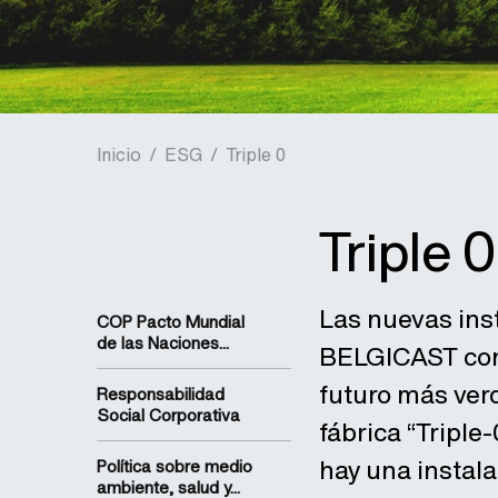
Inicio
/
ESG
/
Triple 0
Triple 0
Las nuevas ins
COP Pacto Mundial
de las Naciones...
BELGICAST con 
futuro más verd
Responsabilidad
Social Corporativa
fábrica “Tripl
hay una instal
Política sobre medio
ambiente, salud y...