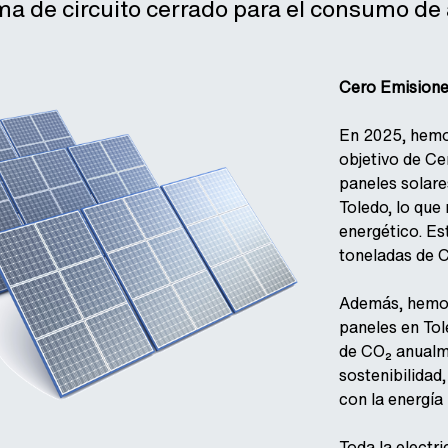
ema de circuito cerrado para el consumo de
Cero Emisione
En 2025, hemos
objetivo de C
paneles solare
Toledo, lo que
energético. Es
toneladas de C
Además, hemos
paneles en To
de CO₂ anualme
sostenibilidad
con la energía
Toda la elect