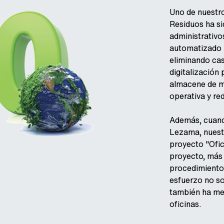
Uno de nuestr
Residuos ha si
administrativ
automatizado p
eliminando cas
digitalización
almacene de ma
operativa y re
Además, cuand
Lezama, nuestr
proyecto "Ofic
proyecto, más 
procedimientos
esfuerzo no so
también ha mej
oficinas.