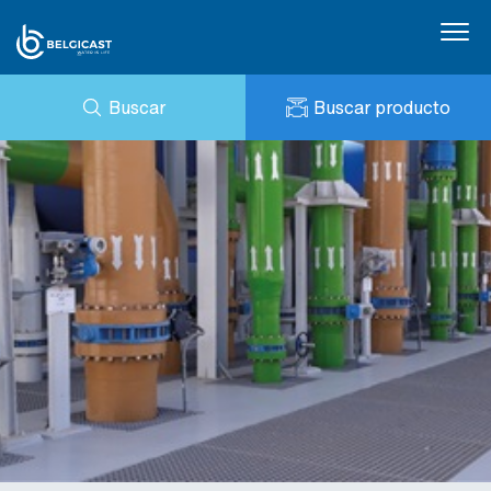
Buscar
Buscar producto
CONSULTA
NOTICIAS
MI BELGICAST
DESCARGAS
BELGICAST PORTAL
REFERENCIAS
CONTACTO
PRESTO